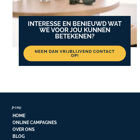
INTERESSE EN BENIEUWD WAT
WE VOOR JOU KUNNEN
BETEKENEN?
NEEM DAN VRIJBLIJVEND CONTACT
OP!
menu
HOME
ONLINE CAMPAGNES
OVER ONS
BLOG