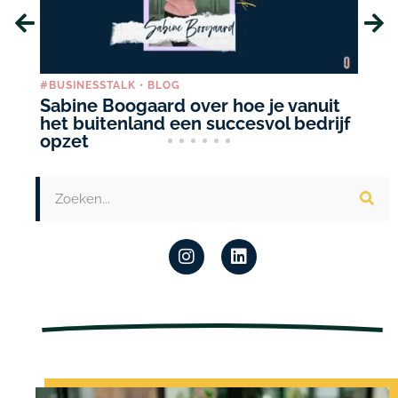
#BUSINESSTALK
•
BLOG
BL
Sabine Boogaard over hoe je vanuit
6 
het buitenland een succesvol bedrijf
I
opzet