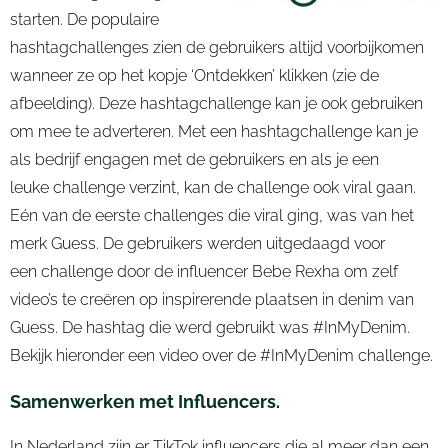
starten. De populaire
hashtagchallenges zien de gebruikers altijd voorbijkomen
wanneer ze op het kopje ‘Ontdekken’ klikken (zie de
afbeelding). Deze hashtagchallenge kan je ook gebruiken
om mee te adverteren.
Met een hashtagchallenge kan je
als bedrijf
engagen
met de gebruikers en als je een
leuke
challenge
verzint, kan de
challenge
ook
viral
gaan.
Eén van de eerste
challenges
die
viral
ging, was van het
merk Guess. De gebruikers
werden uitgedaagd voor
een
challenge
door de
influencer
Bebe
Rexha
om zelf
video’s te creëren op inspirerende plaatsen in denim van
Guess. De hashtag die werd gebruikt was #
InMyDenim
.
Bekijk hieronder een video over de #InMyDenim challenge.
Samenwerken met
Influencers.
In Nederland zijn er
TikTok
influencers
die al meer dan een