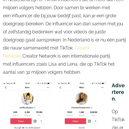
miljoen volgers hebben. Door samen te werken met
een
influencer
die bij jouw bedrijf past, kan je een grote
doelgroep bereiken. De
influencer
kan dan samen met jou
of zelfstandig bedenken wat voor video’s de juiste
doelgroep gaat aanspreken.
In Nederland is er nu één partij
die nauw samenwerkt met
TikTok
:
Creator
Network
.
Creator
Network is een internationale partij
met
influencers
zoals Lisa
and
Lena, die op
TikTok
het
aantal van 32 miljoen volgers hebben.
Adve
rtere
n
.
Op
TikTok
zijn er