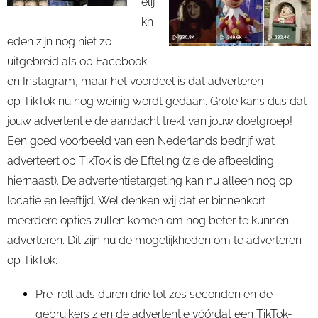
elij
kh
eden zijn nog niet zo
uitgebreid als op Facebook
en Instagram, maar het voordeel is dat adverteren
op
TikTok
nu nog weinig wordt gedaan. Grote kans dus dat
jouw advertentie de aandacht trekt van jouw doelgroep!
Een goed voorbeeld van een Nederlands bedrijf wat
adverteert op TikTok is de Efteling (zie de afbeelding
hiernaast).
De
advertentietargeting
kan nu alleen nog op
locatie en leeftijd. Wel denken wij dat er binnenkort
meerdere opties zullen komen om nog beter te kunnen
adverteren. Dit zijn nu de mogelijkheden om te adverteren
op
TikTok
:
Pre-
roll
ads
duren drie tot zes seconden en de
gebruikers zien de advertentie vóórdat een
TikTok
-