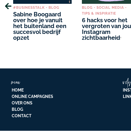
#BUSINESSTALK
•
BLOG
BLOG
•
SOCIAL MEDIA
•
g
Sabine Boogaard
TIPS & INSPIRATIE
over hoe je vanuit
6 hacks voor het
het buitenland een
vergroten van jo
succesvol bedrijf
Instagram
opzet
zichtbaarheid
menu
volg
HOME
INS
ONLINE CAMPAGNES
LIN
OVER ONS
BLOG
CONTACT