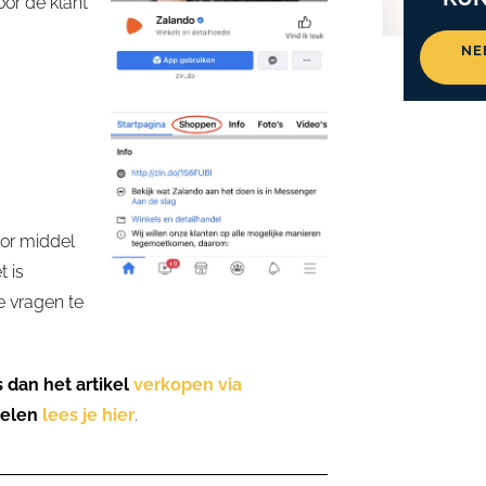
oor de klant
NE
oor middel
 is
e vragen te
s dan het artikel
verkopen via
kelen
lees je hier
.