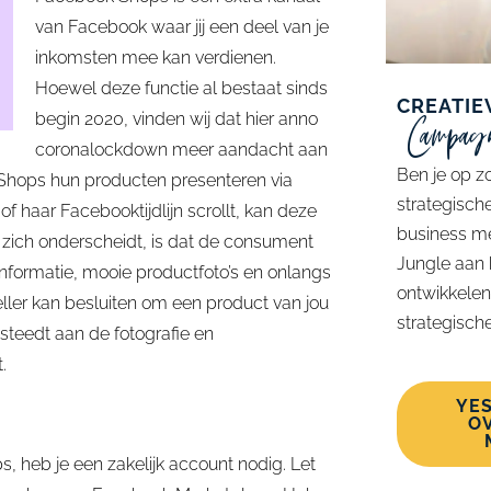
van Facebook waar jij een deel van je
inkomsten mee kan verdienen.
Hoewel deze functie al bestaat sinds
CREATIE
Campag
begin 2020, vinden wij dat hier anno
coronalockdown meer aandacht aan
Ben je op z
Shops hun producten presenteren via
strategisc
of haar Facebooktijdlijn scrollt, kan deze
business me
ich onderscheidt, is dat de consument
Jungle aan h
tinformatie, mooie productfoto’s en onlangs
ontwikkelen
ller kan besluiten om een product van jou
strategisc
steedt aan de fotografie en
t.
YES
O
 heb je een zakelijk account nodig. Let