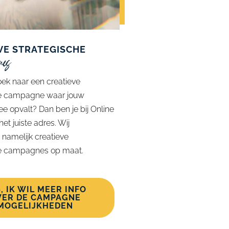
VE STRATEGISCHE
nes
oek naar een creatieve
he campagne waar jouw
e opvalt? Dan ben je bij Online
et juiste adres. Wij
 namelijk creatieve
he campagnes op maat.
, IK WIL MEER INFO
VER DE CAMPAGNE
MOGELIJKHEDEN