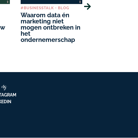
#BUSINESSTALK
•
BLOG
BLOG
•
SOCIAL MEDIA
Waarom data én
Nieuwe tools o
marketing niet
Pinterest
uw
mogen ontbreken in
het
ondernemerschap
 ons
TAGRAM
KEDIN