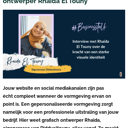
ontwerper Rhaida El Touny
Jouw
website
en
social
mediakana
len
zijn
pas
écht
compleet
wanneer de vormgeving
ervan
on
point
is
.
Een gepersonaliseerde vormgeving zorgt
namelijk voor een professionele uitstraling van jouw
bedrijf
. Hier weet grafisch ontwerper
Rhaida
,