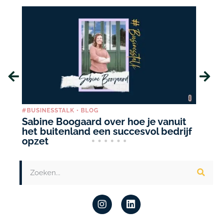
#BUSINESSTALK
•
BLOG
BL
Sabine Boogaard over hoe je vanuit
6 
het buitenland een succesvol bedrijf
I
opzet