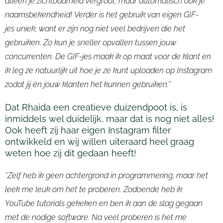
alleen je zichtbaarheid vergroot, maar automatisch ook je
naamsbekendheid!
Verder is het gebruik van eigen
GIF-
jes
uniek, want er zijn nog niet veel bedrijven die het
gebruiken. Zo kun je sneller opvallen tussen jouw
concurrenten. De
GIF-jes
maak ik op maat voor de klant en
ik leg ze natuurlijk uit hoe je ze kunt
uploaden
op Instagram
zodat jij én jouw klanten het kunnen gebruiken.
”
Dat
Rhaida
een creatieve duizendpoot is, is
inmiddels wel duidelijk, maar dat is nog niet alles!
Ook heeft zij haar eigen Instagram filter
ontwikkeld en wij willen uiteraard heel graag
weten hoe zij dit gedaan heeft!
“Zelf heb ik geen achtergrond in programmering, maar het
leek me leuk om het te proberen. Zodoende heb ik
YouTube tutorials gekeken en ben ik aan de slag gegaan
met de nodige software. Na veel proberen is het me