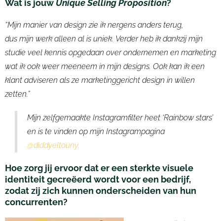
Wat
is jouw
Unique
Selling
Proposition
?
“Mijn manier van design zie ik nergens anders terug,
dus
mij
n
werk alleen al is uniek.
V
erder
heb ik dankzij mijn
studie
veel
kennis opgedaan over
ondernemen en marketing
wat ik ook weer meeneem in mijn designs. Ook kan ik een
klant
adviseren als ze marketinggericht design in willen
zetten.”
Mijn zelfgemaakte Instagramfilter heet ‘Rainbow stars’
en is te vinden op mijn Instagrampagina
@diddyeltouny.
Hoe zorg jij ervoor dat er een sterkte visuele
identiteit gecreëerd wordt voor een bedrijf,
zodat zij zich kunnen onderscheiden van hun
concurrenten
?