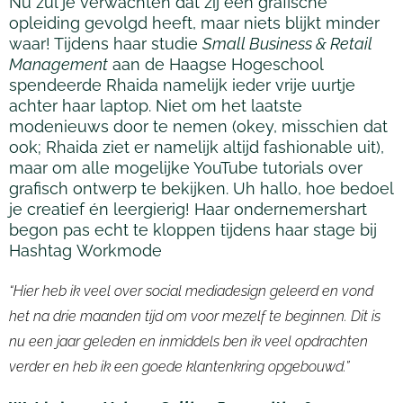
Nu zul je verwachten dat zij een grafische
opleiding gevolgd heeft, maar niets blijkt minder
waar! Tijdens haar studie
Small Business & Retail
Management
aan de Haagse Hogeschool
spendeerde
Rhaida
namelijk ieder vrije uurtje
achter haar laptop. Niet om het laatste
modenieuws door te nemen (
okey
, misschien dat
ook;
Rhaida
ziet er namelijk altijd
fashionable
uit),
maar om alle mogelijke YouTube
tutorials
over
grafisch ontwerp te bekijken. Uh hallo, hoe bedoel
je creatief én leergierig! Haar ondernemershart
begon pas echt te kloppen tijdens haar stage bij
Hashtag
Workmode
“
Hier heb ik veel over
social
mediadesign geleerd en vond
het na drie maanden tijd om voor mezelf te beginnen. Dit is
nu een jaar geleden en inmiddels ben ik veel opdrachten
verder en heb ik een goede klantenkring opgebouwd.
”