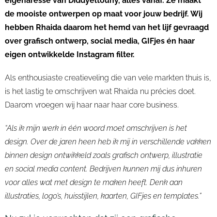
eigenaresse van
Diddyeltouny
, alles vanaf. Ze maakt
de mooiste ontwerpen op maat voor jouw bedrijf.
Wij
hebben
Rhaida
daarom het hemd van het lijf gevraagd
over grafisch ontwerp,
social
media,
GIFjes
én haar
eigen ontwikkelde Instagram filter.
Als enthousiaste creatieveling die van vele markten thuis is,
is het lastig te omschrijven wat
Rhaida
nu précies doet.
Daarom vroegen wij haar naar haar
core
business.
“
Als
ik mijn werk in één woord moet omschrijven is het
design. Over de jaren heen heb ik mij in verschillende vakken
binnen design ontwikkeld zoals grafisch ontwerp, illustratie
en
social
media content. Bedrijven kunnen mij
dus
inhuren
voor alles wat met design te maken heeft. Denk aan
illustraties, logo’s, huisstijlen, kaarten, GIFjes en templates.”