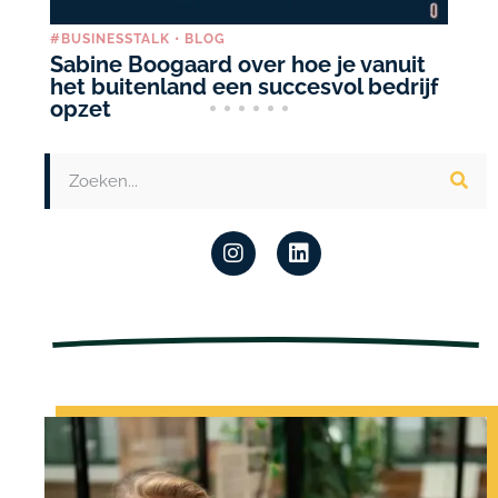
#BUSINESSTALK
•
BLOG
BL
Sabine Boogaard over hoe je vanuit
6 
het buitenland een succesvol bedrijf
I
opzet