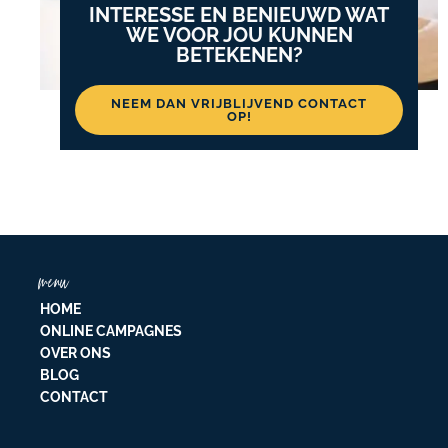
INTERESSE EN BENIEUWD WAT
WE VOOR JOU KUNNEN
BETEKENEN?
NEEM DAN VRIJBLIJVEND CONTACT
OP!
menu
HOME
ONLINE CAMPAGNES
OVER ONS
BLOG
CONTACT